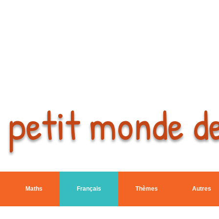
 petit monde d
Maths
Français
Thèmes
Autres