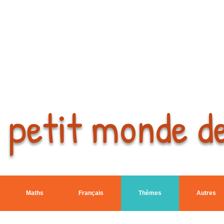
 petit monde d
Maths
Français
Thèmes
Autres